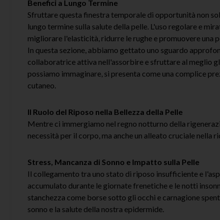
Benefici a Lungo Termine
Sfruttare questa finestra temporale di opportunità non sol
lungo termine sulla salute della pelle. L'uso regolare e mir
migliorare l'elasticità, ridurre le rughe e promuovere una 
In questa sezione, abbiamo gettato uno sguardo approfondi
collaboratrice attiva nell'assorbire e sfruttare al meglio gl
possiamo immaginare, si presenta come una complice prezi
cutaneo.
Il Ruolo del Riposo nella Bellezza della Pelle
Mentre ci immergiamo nel regno notturno della rigenerazio
necessità per il corpo, ma anche un alleato cruciale nella ri
Stress, Mancanza di Sonno e Impatto sulla Pelle
Il collegamento tra uno stato di riposo insufficiente e l'asp
accumulato durante le giornate frenetiche e le notti insonni
stanchezza come borse sotto gli occhi e carnagione spenta
sonno e la salute della nostra epidermide.