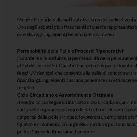
Mentre il sipario della notte si alza, la nostra pelle divent
Uno degli aspetti più affascinanti di questa rappresentazio
ricettiva agli ingredienti benefici dei cosmetici.
Permeabilità della Pelle e Processi Rigenerativi
Durante le ore notturne, la permeabilità della pelle aument
attivi dei cosmetici. Questo fenomeno è in parte dovuto all
raggi UV dannosi, che consente alla pelle di concentrarsi s
riparato, gli ingredienti possono penetrare più efficacemen
benefici.
Ciclo Circadiano e Assorbimento Ottimale
Il nostro corpo segue un intricato ciclo circadiano, un rit
cui la pelle risponde agli ingredienti esterni. Durante la n
corporea della pelle si riduce, favorendo un ambiente più 
Questo è il momento in cui gli elisir notturni possono lav
pelle e fornendo il massimo beneficio.