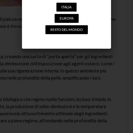
ITALIA
a il palcoscenico di un notevole spettacolo di rigenerazione.
EUROPA
ne è il modo in cui la pelle diventa straordinariamente
RESTO DEL MONDO
a, creando una sorta di "porta aperta" per gli ingredienti
a diminuzione dell'esposizione agli agenti esterni, come i
ulla sua rigenerazione interna. In questo ambiente più
te nelle profondità della pelle, amplificando i loro
mo biologico che regola molte funzioni, incluso il modo in
otte, la produzione di sebo diminuisce e la temperatura
favorevole all'assorbimento ottimale degli ingredienti.
orare a pieno regime, affondando nelle profondità della