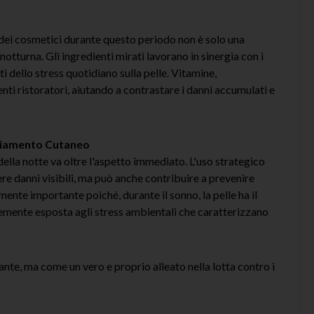
o dei cosmetici durante questo periodo non è solo una
notturna. Gli ingredienti mirati lavorano in sinergia con i
ti dello stress quotidiano sulla pelle. Vitamine,
ti ristoratori, aiutando a contrastare i danni accumulati e
chiamento Cutaneo
 della notte va oltre l'aspetto immediato. L'uso strategico
re danni visibili, ma può anche contribuire a prevenire
nte importante poiché, durante il sonno, la pelle ha il
temente esposta agli stress ambientali che caratterizzano
nte, ma come un vero e proprio alleato nella lotta contro i