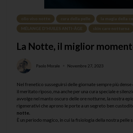
olio viso notte
cura della pelle
la magia della c
MÉLANGE D'HUILES ANTI-ÂGE
skin care notturna
La Notte, il miglior momento
Paolo Morale
Novembre 27, 2023
Nel frenetico susseguirsi delle giornate sempre più dense d
il meritato riposo, ma anche per una cura speciale e silenz
avvolge nel manto oscuro delle ore notturne, la nostra ep
rigenerativi che aprono le porte a un segreto ben custodit
notte.
È un periodo magico, in cui la fisiologia della nostra pelle 