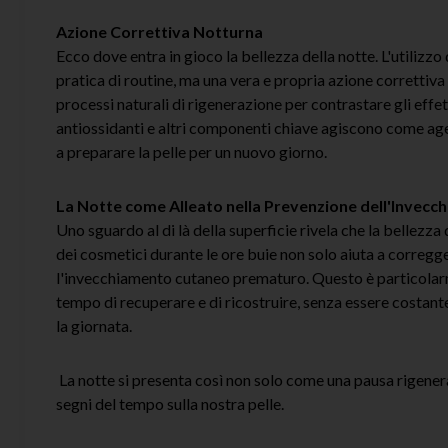
Azione Correttiva Notturna
Ecco dove entra in gioco la bellezza della notte. L'utilizz
pratica di routine, ma una vera e propria azione correttiva 
processi naturali di rigenerazione per contrastare gli effet
antiossidanti e altri componenti chiave agiscono come agen
a preparare la pelle per un nuovo giorno.
La Notte come Alleato nella Prevenzione dell'Invec
Uno sguardo al di là della superficie rivela che la bellezza
dei cosmetici durante le ore buie non solo aiuta a corregge
l'invecchiamento cutaneo prematuro. Questo è particolarme
tempo di recuperare e di ricostruire, senza essere costan
la giornata.
La notte si presenta così non solo come una pausa rigenera
segni del tempo sulla nostra pelle.