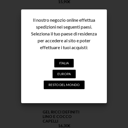
rigidità.
15,90
€
ACQUISTA
Il nostro negozio online effettua
spedizioni nei seguenti paesi.
Seleziona il tuo paese di residenza
per accedere al sito e poter
effettuare i tuoi acquisti:
ITALIA
EUROPA
RESTO DEL MONDO
GEL RICCI DEFINITI
LINO E COCCO
CAPELLI
16,30
€