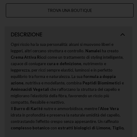
TROVA UNA BOUTIQUE
DESCRIZIONE
Ogni riccio ha la sua personalità: alcuni si muovono liberi e
leggeri, altri cercano struttura e controllo.
Namalei
ha creato
Crema Attiva Ricci
come un trattamento di styling intelligente,
capace di coniugare
cura e definizione
, nutrimento e
leggerezza, per ricci sempre elastici, luminosi e in perfetto
equilibrio tra forma e naturalezza. La sua
formula a doppia
azione
, nutritiva e modellante, combina
Peptidi Biomimetici
e
Aminoacidi Vegetali
che rafforzano la struttura del capello e
migliorano l’elasticità della fibra, favorendo un riccio più
compatto, flessibile e reattivo.
Il
Burro di Karité
nutre e ammorbidisce, mentre l’
Aloe Vera
idrata in profondità e preserva la naturale umidità del capello,
contrastando l’effetto crespo senza appesantire. Un raffinato
complesso botanico
con
estratti biologici di Limone, Tiglio,
Avena, Lavanda, Camelia e Fico d’India
dona luminosità e