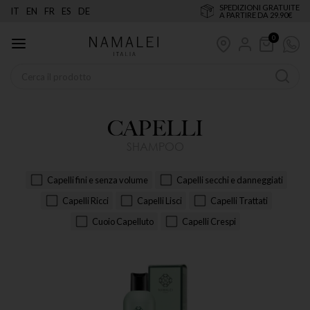
SPEDIZIONI GRATUITE
IT
EN
FR
ES
DE
A PARTIRE DA 29.90€
0
CAPELLI
SHAMPOO
Capelli fini e senza volume
Capelli secchi e danneggiati
Capelli Ricci
Capelli Lisci
Capelli Trattati
Cuoio Capelluto
Capelli Crespi