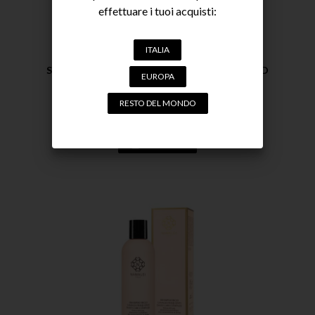
effettuare i tuoi acquisti:
ITALIA
SHAMPOO RICCI IDRATANTE HYDRAFORM 3D
EUROPA
IDRATAZIONE TRIDIMENSIONALE PER RICCI
NUTRITI E IDRATATI
CAPELLI
RESTO DEL MONDO
16,90
€
ACQUISTA