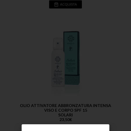
ACQUISTA
OLIO ATTIVATORE ABBRONZATURA INTENSA
VISO E CORPO SPF 15
SOLARI
23,50
€