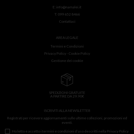
E:
info@namalei.it
T:
099 652 8466
Contattaci
AREA LEGALE
Termini e Condizioni
Privacy Policy
-
Cookie Policy
Gestione dei cookie
SPEDIZIONI GRATUITE
A PARTIRE DA 29.90€
ISCRIVITI ALLA NEWSLETTER
Registrati per ricevere aggiornamenti sulle ultime collezioni, promozioni ed
eventi.
Ho letto e accetto i termini e condizioni d’uso descritti nella
Privacy Policy