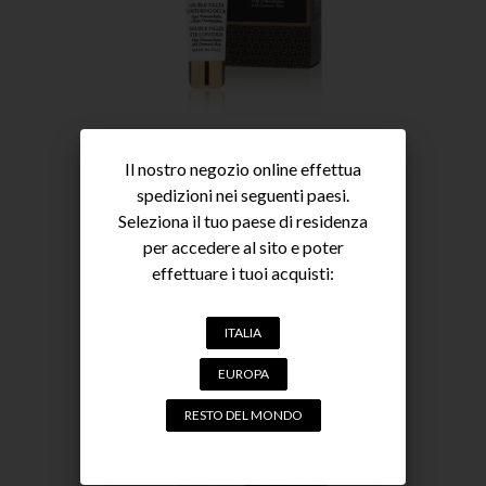
DOUBLE FILLER CONTORNO OCCHI ALGA
HIMANTHALIA E ROSA DAMASCENA
Il nostro negozio online effettua
VISO
spedizioni nei seguenti paesi.
25,90
€
Seleziona il tuo paese di residenza
ACQUISTA
per accedere al sito e poter
effettuare i tuoi acquisti:
ITALIA
EUROPA
RESTO DEL MONDO