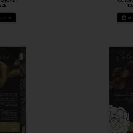
AZIONE
COLOR
90
€
13
QUISTA
AC