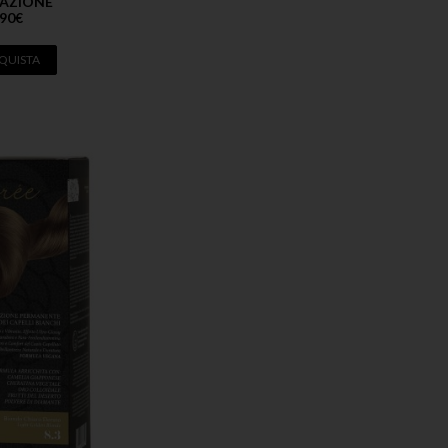
AZIONE
,90
€
QUISTA