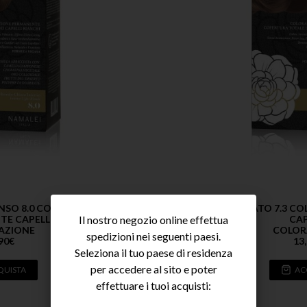
NSO 8.0 COLORAZIONE
BIONDO DORATO 7.3 C
Il nostro negozio online effettua
E CAPELLI
CAP
AZIONE
COLOR
spedizioni nei seguenti paesi.
90
€
13
Seleziona il tuo paese di residenza
per accedere al sito e poter
QUISTA
AC
effettuare i tuoi acquisti: