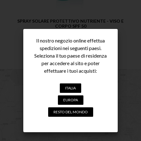
SPRAY SOLARE PROTETTIVO NUTRIENTE - VISO E
CORPO SPF 50
SOLARI
24,50
€
Il nostro negozio online effettua
spedizioni nei seguenti paesi.
ACQUISTA
Seleziona il tuo paese di residenza
per accedere al sito e poter
effettuare i tuoi acquisti:
ITALIA
EUROPA
RESTO DEL MONDO
CERCA IL NEGOZIO VICINO A TE