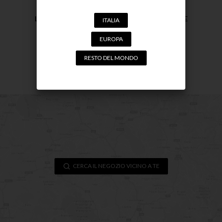
LATTE DOPO SOLE CORPO COCCO, ARGAN E
ITALIA
KARITÈ
SOLARI
EUROPA
18,90
€
RESTO DEL MONDO
ACQUISTA
CERCA IL NEGOZIO VICINO A TE