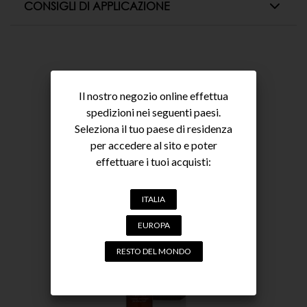
hydroxypropyltrimonium chloride,Sodium arganamphoacetate.
CONSIGLI DI APPLICAZIONE
Rinforza e tonifica la fibra capillare.
Vaporizzare su capello umido o asciutto e procedere
Facilita la piega, donando morbidezza, lucentezza e idratazione.
da Agricoltura Biologica
all’asciugatura.
From Organic Agriculture
ARTICOLI
Il nostro negozio online effettua
spedizioni nei seguenti paesi.
SUGGERITI
Seleziona il tuo paese di residenza
per accedere al sito e poter
effettuare i tuoi acquisti:
ITALIA
EUROPA
RESTO DEL MONDO