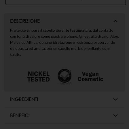
DESCRIZIONE
Protegge e ripara il capello durante l’asciugatura, dal contatto
con fonti di calore come piastra e phone. Gli estratti di Lino, Aloe,
Malva ed Althea, donano idratazione e resistenza preservando
da opacità ed aridità, per un capello morbido, brillante ed in
salute.
INGREDIENTI
Aqua [Water] Eau),Alcohol,denat.,Glycerin,Propanediol,Linum
usitatissimum (Linseed) seed extract (*),Aloe barbadensis leaf
BENEFICI
extract (*),Malva sylvestris (Mallow) flower/leaf extract
Protegge da fonti di calore come piastra e phone.
(*),Althaea officinalis root extract (*),Benzyl alcohol,Guar
Protegge i capelli rovinati e indeboliti.