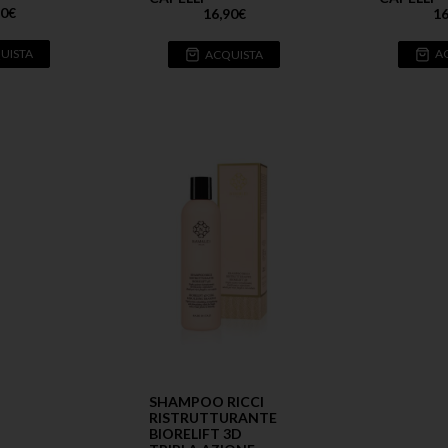
50
€
16
16,90
€
UISTA
A
ACQUISTA
SHAMPOO RICCI
RISTRUTTURANTE
BIORELIFT 3D