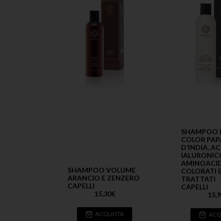
SHAMPOO 
COLOR PAPA
D’INDIA, A
IALURONIC
AMINOACID
SHAMPOO VOLUME
COLORATI 
ARANCIO E ZENZERO
TRATTATI
CAPELLI
CAPELLI
15,30
€
15,
ACQUISTA
ACQ