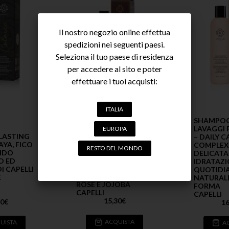
Il nostro negozio online effettua
spedizioni nei seguenti paesi.
Seleziona il tuo paese di residenza
per accedere al sito e poter
effettuare i tuoi acquisti:
ITALIA
SHAMPOO
LAVAGGI 
EUROPA
LASTING
– DAILY C
YA, FICO
COMPLEX
RESTO DEL MONDO
CIDO
DELICATA
O ED
IDRATAZ
SHAMPOO LISCIO
I CAPELLI
QUOTIDIA
IMPECCABILE ALLE 4
E
NATURAL
ROSE E JOJOBA
FORMA
CAPELLI
CAPELLI
15,30
€
90
€
16
ACQUISTA
UISTA
A