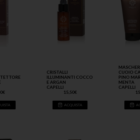
MASCHER
CRISTALLI
CUOIO C
TETTORE
ILLUMINANTI COCCO
PINO MAR
E
E ARGAN
MENTA
CAPELLI
CAPELLI
50
€
15,50
€
15
UISTA
ACQUISTA
A